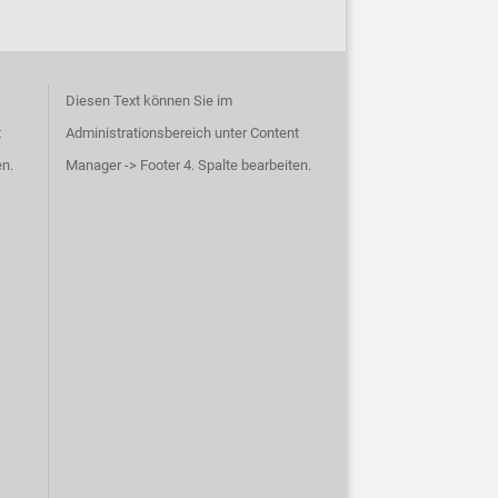
Diesen Text können Sie im
t
Administrationsbereich unter Content
en.
Manager -> Footer 4. Spalte bearbeiten.