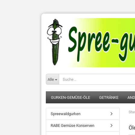
Alle
GURKEN-GEMÜSE-ÖLE
GETRÄNKE
AND
Star
Spreewaldgurken
RABE Gemüse Konserven
Öl