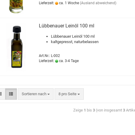
Lieferzeit:
ca. 1 Woche
(Ausland abweichend)
Lübbenauer Leinöl 100 ml
Lübbenauer Leinöl 100 ml
kaltgepresst,
naturbelassen
Art.Nr.: L-002
Lieferzeit:
ca. 3-4 Tage
Sortieren nach
8 pro Seite
Zeige
1
bis
3
(von insgesamt
3
Artik