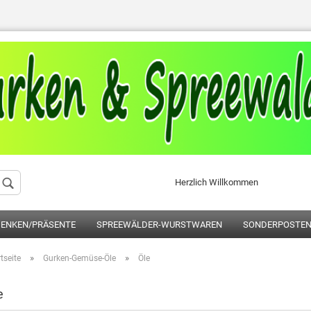
Sprache auswählen
Herzlich Willkommen
Konto erstellen
ENKEN/PRÄSENTE
SPREEWÄLDER-WURSTWAREN
SONDERPOSTE
Passwort vergess
»
»
tseite
Gurken-Gemüse-Öle
Öle
e