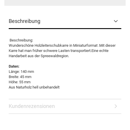
Beschreibung
Beschreibung:
Wunderschöne Holzleiterschubkarre in Miniaturformat .Mit dieser
Karre hat man früher schwere Lasten transportiert.Eine echte
Handarbeit aus der Spreewaldregion.
Daten:
Länge: 140 mm
Breite: 45 mm
Höhe: 55 mm
Aus Naturholz hell unbehandelt
Kundenrezensionen